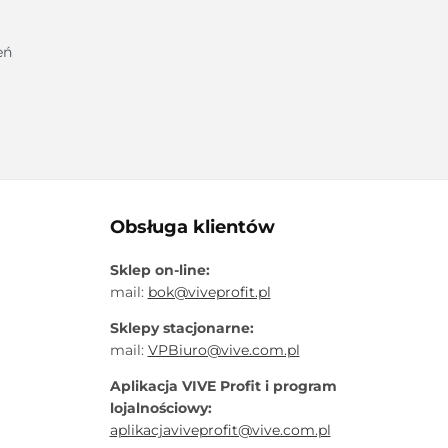
eń
Obsługa klientów
Sklep on-line:
mail:
bok@viveprofit.pl
Sklepy stacjonarne:
mail:
VPBiuro@vive.com.pl
Aplikacja VIVE Profit i program
lojalnościowy:
aplikacjaviveprofit@vive.com.pl