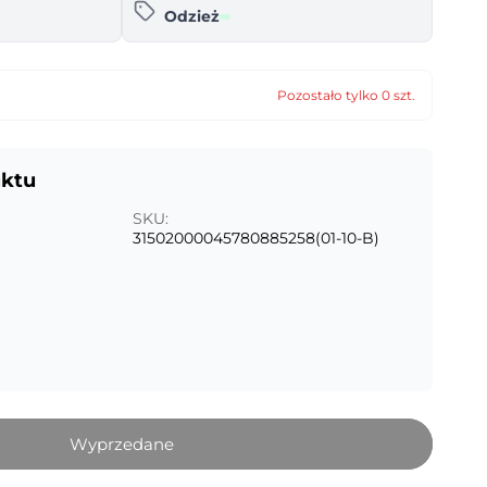
Odzież
Pozostało tylko 0 szt.
uktu
SKU:
31502000045780885258(01-10-B)
Wyprzedane