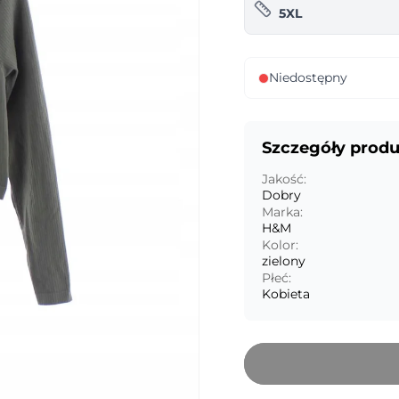
5XL
Niedostępny
Szczegóły prod
Jakość:
Dobry
Marka:
H&M
Kolor:
zielony
Płeć:
Kobieta