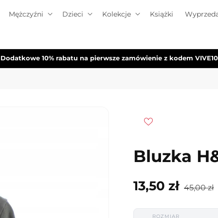
Mężczyźni
Dzieci
Kolekcje
Książki
Wyprzeda
Dodatkowe 10% rabatu na pierwsze zamówienie z kodem VIVE10
Bluzka H&
Cena
Cena
13,50 zł
45,00 zł
promocyjna
regular
ROZMIAR