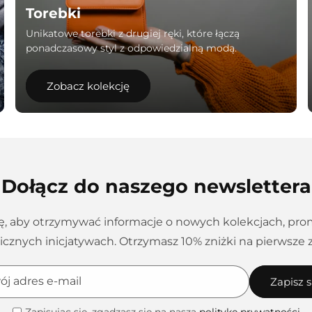
Torebki
Unikatowe torebki z drugiej ręki, które łączą
ponadczasowy styl z odpowiedzialną modą.
Zobacz kolekcję
Dołącz do naszego newslettera
ię, aby otrzymywać informacje o nowych kolekcjach, pro
icznych inicjatywach. Otrzymasz 10% zniżki na pierwsze 
ój adres e-mail
Zapisz s