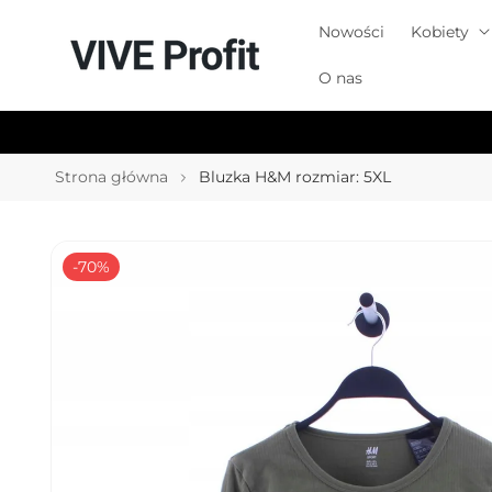
Przejdź
do
Nowości
Kobiety
treści
O nas
Strona główna
Bluzka H&M rozmiar: 5XL
Pomiń,
aby
przejść do
-70%
informacji
o
produkcie