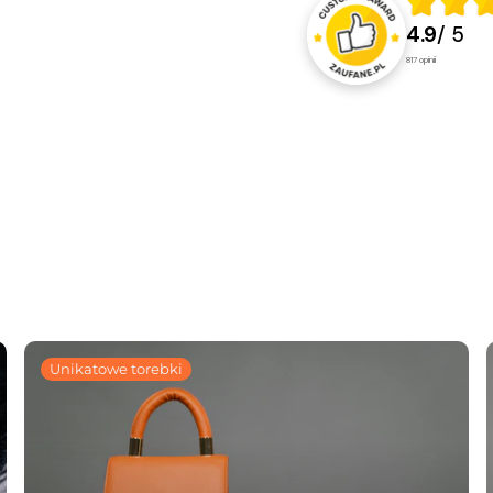
4.9
/ 5
817
opinii
Unikatowe torebki