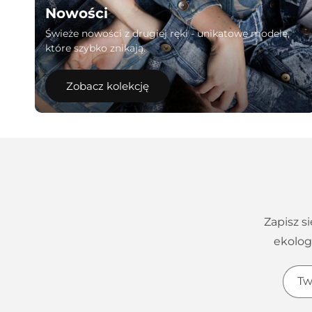
Nowości
Świeże nowości z drugiej ręki - unikatowe modele,
które szybko znikają.
Zobacz kolekcję
Zapisz s
ekolog
Tw