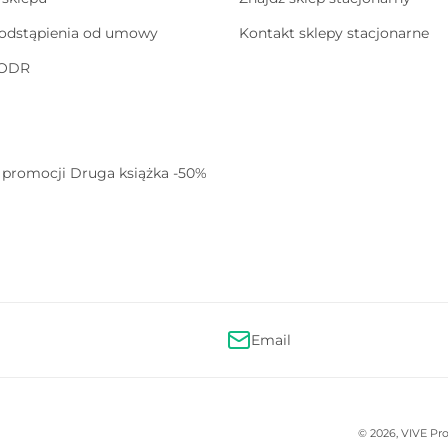
odstąpienia od umowy
Kontakt sklepy stacjonarne
 ODR
promocji Druga książka -50%
Email
Metody
© 2026,
VIVE Pro