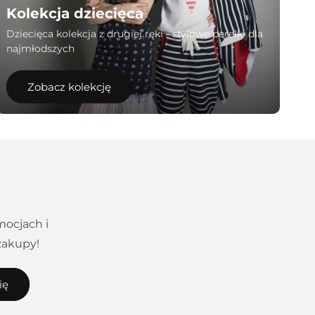
Kolekcja dziecięca
Dziecięca kolekcja z drugiej ręki - stylowe perełki dla
najmłodszych
Zobacz kolekcję
mocjach i
zakupy!
ię