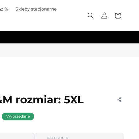
ż %
Sklepy stacjonarne
Zaloguj
Koszyk
się
M rozmiar: 5XL
Wyprzedane
na
KATEGORIA