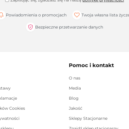
Zapisując się, zgadzasz się na naszą
politykę prywatności
Powiadomienia o promocjach
Twoja własna lista życz
Bezpieczne przetwarzanie danych
Pomoc i kontakt
O nas
stawy
Media
eklamacje
Blog
ików Cookies
Jakość
rywatności
Sklepy Stacjonarne
sklepu
Znajdź sklep stacjonarny