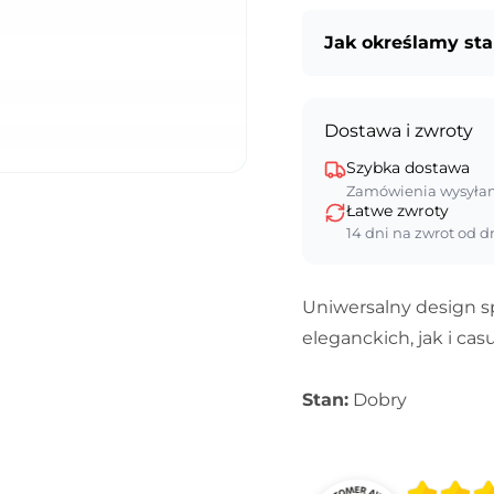
Jak określamy st
Dostawa i zwroty
Szybka dostawa
Zamówienia wysyła
Łatwe zwroty
14 dni na zwrot od d
Uniwersalny design sp
eleganckich, jak i casu
Stan:
Dobry