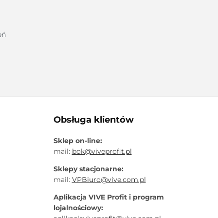
eń
Obsługa klientów
Sklep on-line:
mail:
bok@viveprofit.pl
Sklepy stacjonarne:
mail:
VPBiuro@vive.com.pl
Aplikacja VIVE Profit i program
lojalnościowy: