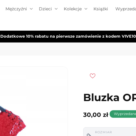
Mężczyźni
Dzieci
Kolekcje
Książki
Wyprzeda
Dodatkowe 10% rabatu na pierwsze zamówienie z kodem VIVE10
Bluzka OR
Cena
30,00 zł
Wyprzedan
regularna
ROZMIAR