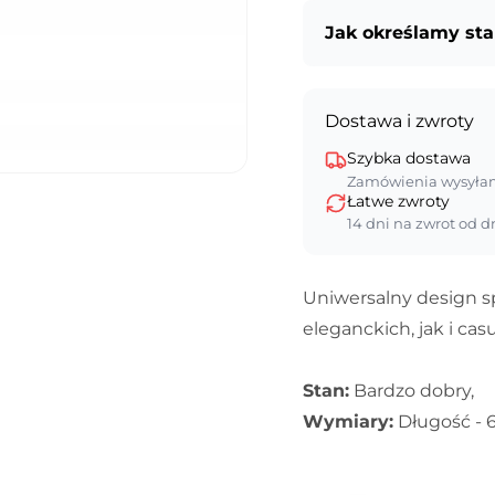
Jak określamy st
Dostawa i zwroty
Szybka dostawa
Zamówienia wysyła
Łatwe zwroty
14 dni na zwrot od d
Uniwersalny design sp
eleganckich, jak i casu
Stan:
Bardzo dobry,
Wymiary:
Długość - 6