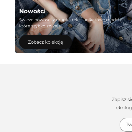
Nowości
Świeże nowości z drugiej ręki - unikatowe modele,
które szybko znikają.
Zobacz kolekcję
Zapisz s
ekolog
Tw