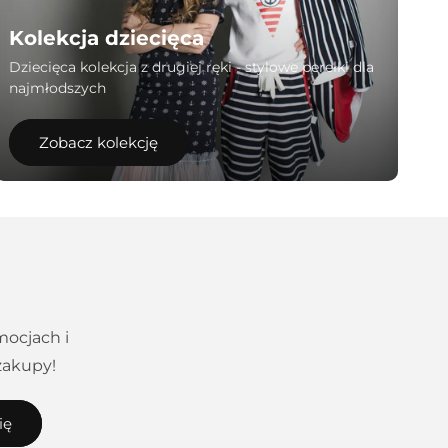
Kolekcja dziecięca
Dziecięca kolekcja z drugiej ręki - stylowe perełki dla
najmłodszych
Zobacz kolekcję
mocjach i
zakupy!
ię