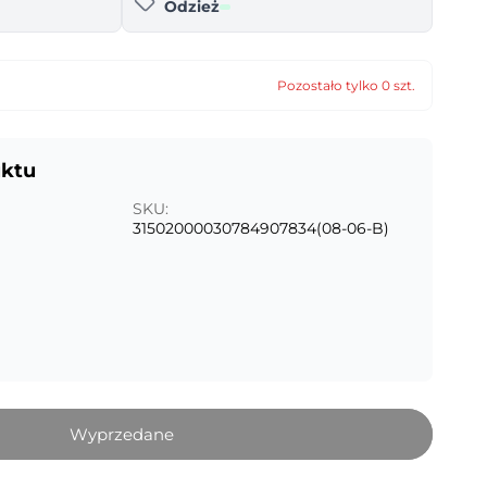
Odzież
Pozostało tylko 0 szt.
uktu
SKU:
31502000030784907834(08-06-B)
Wyprzedane