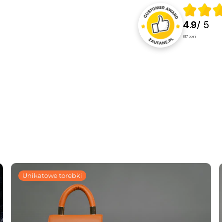
4.9
/ 5
817
opinii
Unikatowe torebki