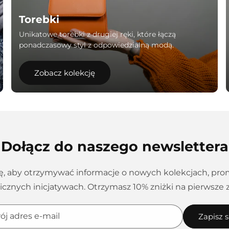
Torebki
Unikatowe torebki z drugiej ręki, które łączą
ponadczasowy styl z odpowiedzialną modą.
Zobacz kolekcję
Dołącz do naszego newslettera
ię, aby otrzymywać informacje o nowych kolekcjach, pro
icznych inicjatywach. Otrzymasz 10% zniżki na pierwsze 
ój adres e-mail
Zapisz s