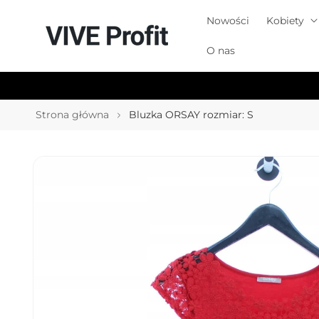
Przejdź
do
Nowości
Kobiety
treści
O nas
Strona główna
Bluzka ORSAY rozmiar: S
Pomiń,
aby
przejść do
informacji
o
produkcie