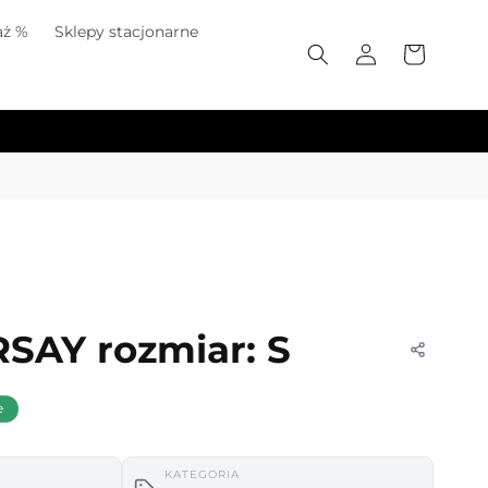
ż %
Sklepy stacjonarne
Zaloguj
Koszyk
się
SAY rozmiar: S
e
KATEGORIA